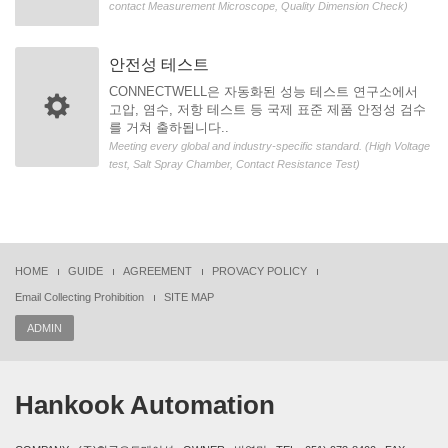
contact Measurement Microscope, Quality Dimension Check)
안전성 테스트
CONNECTWELL은 자동화된 성능 테스트 연구소에서
고압, 염수, 저항 테스트 등 국제 표준 제품 안정성 검수
를 거쳐 출하됩니다..
Meeting every global and industry-specific standard. (High Voltage
test, Salt Spray Chamber, Contact Resistance Test)
HOME
GUIDE
AGREEMENT
PROVACY POLICY
Email Collecting Prohibition
SITE MAP
ADMIN
Hankook Automation