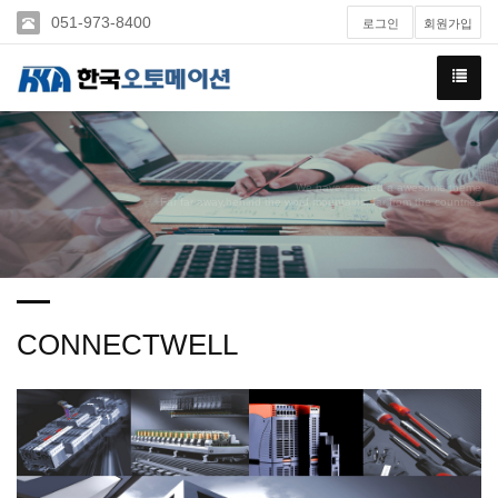
051-973-8400
로그인
회원가입
We have created a awesome theme
Far far away,behind the word mountains, far from the countries
CONNECTWELL