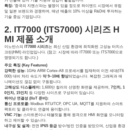
가 진출해 있어 기술 지원과 영업이 활발합니다.
특징:
'중국의 지멘스'라는 별명이 있을 정도로 하이엔드 시장에서 유럽
및 일본 브랜드와 경쟁하며, 매년 매출의 10% 이상을 R&D에 투자하는
기술 중심 기업입니다.
2. IT7000 (ITS7000) 시리즈 H
MI 제품 소개
이노반스의
IT7000 시리즈
는 최신 산업 환경에 최적화된 고성능 터치스
크린(HMI) 라인업입니다. (참고: 시장에 따라 IT7000 또는 ITS7000으로
명명되기도 합니다.)
주요 특징 (Key Features)
강력한 성능:
1GHz ARM Cortex-A8 프로세서를 탑재하여 이전 세대(IT6
000) 대비 처리 속도가
약 9~10배 향상
되었습니다. 복잡한 그래픽과 애
니메이션도 끊김 없이 구동됩니다.
고해상도 디스플레이:
1,600만 컬러의 선명한 화면을 제공하며,
7인치, 1
0인치, 15인치
등 다양한 사이즈로 구성되어 있습니다.
뛰어난 연결성 (IIoT 준비):
통신 프로토콜:
Modbus RTU/TCP, OPC UA, MQTT를 지원하여 스마트
팩토리 및 클라우드 연결에 용이합니다.
VNC 기능:
스마트폰이나 태블릿을 통해 원격으로 HMI 화면을 모니터링
하고 제어할 수 있습니다.
내구성 및 설계:
전면
IP65 등급
방수/방진 인증을 받았으며, 산업용 환경