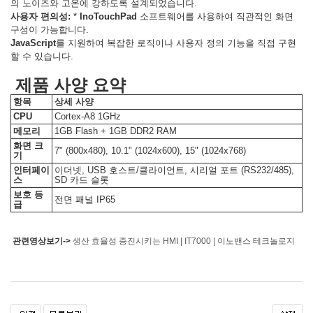
의 노이즈와 고온에 강하도록 설계되었습니다.
사용자 편의성:
*
InoTouchPad
소프트웨어를 사용하여 직관적인 화면
구성이 가능합니다.
JavaScript
를 지원하여 복잡한 로직이나 사용자 정의 기능을 직접 구현
할 수 있습니다.
제품 사양 요약
항목
상세 사양
CPU
Cortex-A8 1GHz
메모리
1GB Flash + 1GB DDR2 RAM
화면 크
7" (800x480), 10.1" (1024x600), 15" (1024x768)
기
인터페이
이더넷, USB 호스트/클라이언트, 시리얼 포트 (RS232/485),
스
SD 카드 슬롯
보호 등
전면 패널 IP65
급
관련영상보기->
생산 효율성 증진시키는 HMI | IT7000 | 이노밴스 테크놀로지